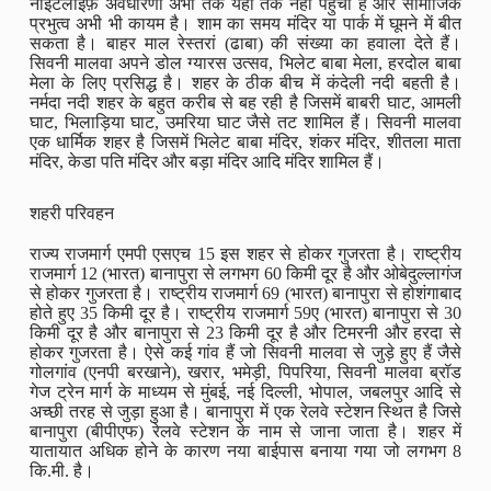
नाइटलाइफ़ अवधारणा अभी तक यहां तक नहीं पहुंची है और सामाजिक
प्रभुत्व अभी भी कायम है। शाम का समय मंदिर या पार्क में घूमने में बीत
सकता है। बाहर माल रेस्तरां (ढाबा) की संख्या का हवाला देते हैं।
सिवनी मालवा अपने डोल ग्यारस उत्सव, भिलेट बाबा मेला, हरदोल बाबा
मेला के लिए प्रसिद्ध है। शहर के ठीक बीच में कंदेली नदी बहती है।
नर्मदा नदी शहर के बहुत करीब से बह रही है जिसमें बाबरी घाट, आमली
घाट, भिलाड़िया घाट, उमरिया घाट जैसे तट शामिल हैं। सिवनी मालवा
एक धार्मिक शहर है जिसमें भिलेट बाबा मंदिर, शंकर मंदिर, शीतला माता
मंदिर, केडा पति मंदिर और बड़ा मंदिर आदि मंदिर शामिल हैं।
शहरी परिवहन
राज्य राजमार्ग एमपी एसएच 15 इस शहर से होकर गुजरता है। राष्ट्रीय
राजमार्ग 12 (भारत) बानापुरा से लगभग 60 किमी दूर है और ओबेदुल्लागंज
से होकर गुजरता है। राष्ट्रीय राजमार्ग 69 (भारत) बानापुरा से होशंगाबाद
होते हुए 35 किमी दूर है। राष्ट्रीय राजमार्ग 59ए (भारत) बानापुरा से 30
किमी दूर है और बानापुरा से 23 किमी दूर है और टिमरनी और हरदा से
होकर गुजरता है। ऐसे कई गांव हैं जो सिवनी मालवा से जुड़े हुए हैं जैसे
गोलगांव (एनपी बरखाने), खरार, भमेड़ी, पिपरिया, सिवनी मालवा ब्रॉड
गेज ट्रेन मार्ग के माध्यम से मुंबई, नई दिल्ली, भोपाल, जबलपुर आदि से
अच्छी तरह से जुड़ा हुआ है। बानापुरा में एक रेलवे स्टेशन स्थित है जिसे
बानापुरा (बीपीएफ) रेलवे स्टेशन के नाम से जाना जाता है। शहर में
यातायात अधिक होने के कारण नया बाईपास बनाया गया जो लगभग 8
कि.मी. है।